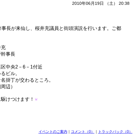
2010年06月19日 （土） 20:38
幹事長が来仙し、桜井充議員と街頭演説を行います。ご都
井充
野幹事長
区中央2－6－1付近
るビル。
掛丁が交わるところ。
周辺）
に駆けつけます！
イベントのご案内
｜
コメント（0）
｜
トラックバック（0）