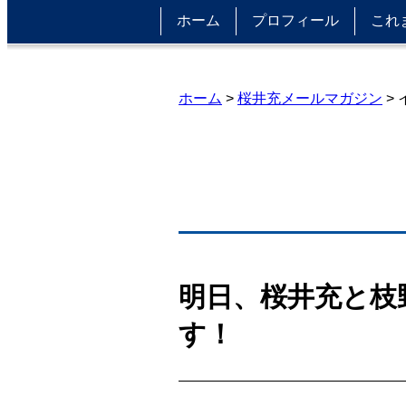
ホーム
プロフィール
これ
ホーム
>
桜井充メールマガジン
>
明日、桜井充と枝
す！