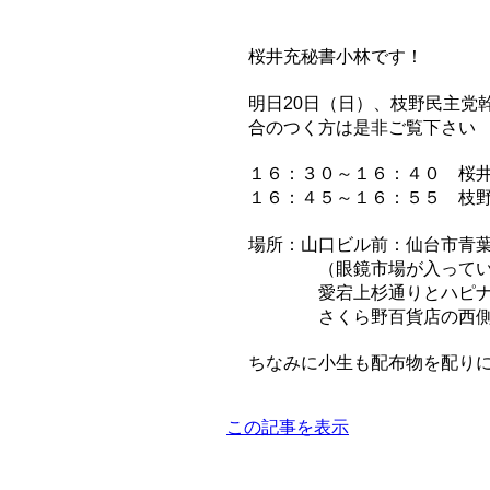
桜井充秘書小林です！
明日20日（日）、枝野民主党
合のつく方は是非ご覧下さい
１６：３０～１６：４０ 桜
１６：４５～１６：５５ 枝
場所：山口ビル前：仙台市青葉
（眼鏡市場が入ってい
愛宕上杉通りとハピナ名
さくら野百貨店の西側
ちなみに小生も配布物を配り
この記事を表示