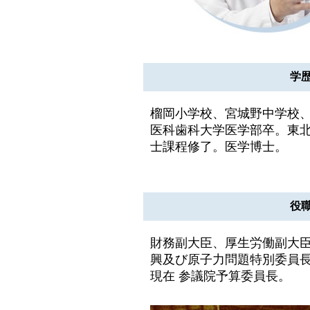
学
榴岡小学校、宮城野中学校、
医科歯科大学医学部卒。東
士課程修了。医学博士。
役
財務副大臣、厚生労働副大
興及び原子力問題特別委員
現在 参議院予算委員長。