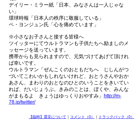
デイリー・ミラー紙「日本、みなさんは一人じゃな
い」
環球時報「日本人の秩序に敬服している」
ペ・ヨンジュン氏「心を痛めています」
※小さなお子さんと接する皆様へ
ツイッターにてウルトラマンも子供たちへ励ましのメ
ッセージを送っています。
携帯からも見られますので、元気づけてあげて頂けれ
ば幸いです。
ウルトラマン「ぜんこくのおともだちへ じしんがつ
づいてこわいかもしれないけれど、おとうさんやおか
あさん、まわりのおとなのひとのいうことをきいてい
れば、だいじょうぶ。きみのことは、ぼくや、みんな
がまもるよ きょうはゆっくりおやすみ」
http://m-
78.jp/twitter/
【臨時】震災について
｜
コメント（0）
｜
トラックバック（0）