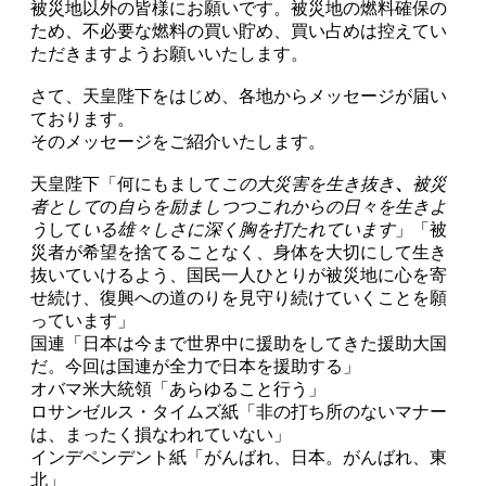
被災地以外の皆様にお願いです。被災地の燃料確保の
ため、不必要な燃料の買い貯め、買い占めは控えてい
ただきますようお願いいたします。
さて、天皇陛下をはじめ、各地からメッセージが届い
ております。
そのメッセージをご紹介いたします。
天皇陛下「何にもまして
この大災害を生き抜き
、
被災
者として
の
自らを励ましつつ
これからの日々を生きよ
う
して
いる雄々しさに深く胸を打たれています
」「被
災者が希望を捨てることなく、身体を大切にして生き
抜いていけるよう、国民一人ひとりが被災地に心を寄
せ続け、復興への道のりを見守り続けていくことを願
っています」
国連「日本は今まで世界中に援助をしてきた援助大国
だ。今回は国連が全力で日本を援助する」
オバマ米大統領「あらゆること行う」
ロサンゼルス・タイムズ紙「非の打ち所のないマナー
は、まったく損なわれていない」
インデペンデント紙「がんばれ、日本。がんばれ、東
北」