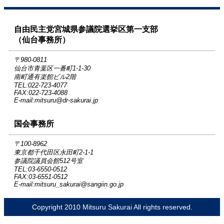
自由民主党宮城県参議院選挙区第一支部
（仙台事務所）
〒980-0811
仙台市青葉区一番町1-1-30
南町通有楽館ビル2階
TEL:022-723-4077
FAX:022-723-4088
E-mail:mitsuru@dr-sakurai.jp
国会事務所
〒100-8962
東京都千代田区永田町2-1-1
参議院議員会館512号室
TEL:03-6550-0512
FAX:03-6551-0512
E-mail:mitsuru_sakurai@sangiin.go.jp
Copyright 2010 Mitsuru Sakurai All rights reserved.