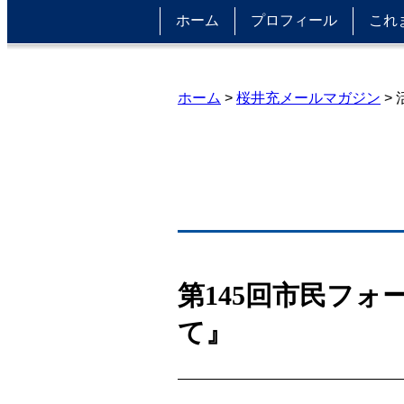
ホーム
プロフィール
これ
ホーム
>
桜井充メールマガジン
>
第145回市民フ
て』