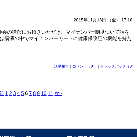
2015年11月13日 （金） 17:16
科医師会の講演にお招きいただき、マイナンバー制度ついて話を
は講演の中でマイナンバーカードに健康保険証の機能を持た
活動報告
｜
コメント（0）
｜
トラックバック（0）
<前
1
2
3
4
5
6
7
8
9
10
11
次>