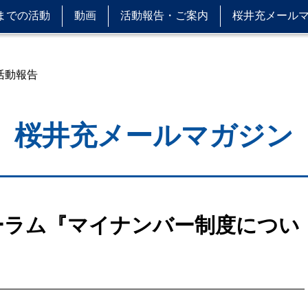
までの活動
動画
活動報告・ご案内
桜井充メール
 活動報告
桜井充メールマガジン
ォーラム『マイナンバー制度につい