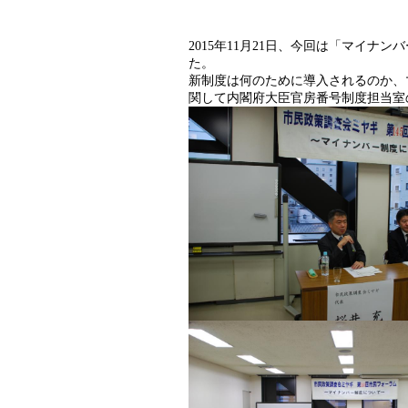
年
月
日、今回は「マイナンバ
2015
11
21
た。
新制度は何のために導入されるのか、
関して内閣府大臣官房番号制度担当室