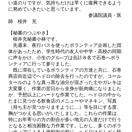
い道のりですが、気持ちだけは早くに復興できるよう
に努めていきたいと思っています。
参議院議員・医
師 桜井 充
【秘書のつぶやき】
桜井充秘書小林です。
先週末、夜行バスを使ったボランティア企画した団
体があったため、学生時代の友人や中学・高校の同期
に声をかけ、小生のグル─プは合計８名で石巻へボラ
ンティアに行って参りました。
既に滞在しているボランティアの方達と共に、石巻
商店街近辺でヘドロの除去を行ったのですが、コール
タールのような真っ黒な油分が混ざった土やガレキは
大変重く、作業の翌日から全身が筋肉痛になりました
が、予想以上にハードな作業でした。ヘドロの中から
たまに見つかる飲食店のメニューやマネキン、写真
（持ち主が見つかりますように…）等を目にする度、
胸がつかえる思いがいたしました。これらの作業は、
特にお年寄りの方の割合が多い地元の人達だけで行う
となると相当困難な力作業です。しかし、多くのボラ
ンティアによる人海戦術の前に、ヘドロはどんどん除