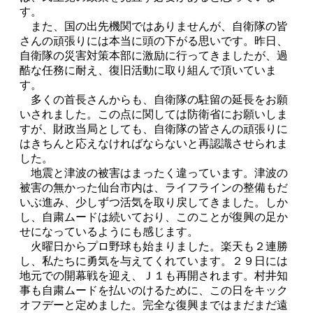
す。
また、国の出先機関ではありませんが、自衛隊の皆
さんの頑張りには本当に頭の下がる思いです。昨日、
自衛隊の災害対策本部に激励に行ってきましたが、過
酷な任務に耐え、復旧活動に取り組んで頂いていま
す。
多くの首長さんからも、自衛隊の駐留の延長をお願
いされました。この点に関しては防衛省にお願いしま
すが、財政当局としても、自衛隊の皆さんの頑張りに
はきちんと応えなければならないと再認識させられま
した。
地震と津波の被害はまったく違っています。津波の
被害の無かった仙台市内は、ライフラインの整備もだ
いぶ進み、少しずつ活気を取り戻してきました。しか
し、自粛ムードは続いており、このことが復興の足か
せになっているようにも感じます。
火曜日からプロ野球も始まりました。楽天も２連勝
し、私たちに勇気を与えてくれています。２９日には
地元での開幕戦を迎え、Ｊ１も再開されます。村井知
事も自粛ムードを払いのけるために、この日をキック
オフデーと定めました。完全な復興まではまだまだ遠