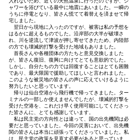
入れないため、近くの天然温泉に行ったのですが、シ
ャワーを浴びている最中に地震にあいました。一瞬の
うちに停電となり、皆さん慌てて着替えを済ませて帰
宅しました。
翌日から現地に入ったのですが、被害は私の予想を
はるかに超えるものでした。沿岸部の大半が破壊さ
れ、川を逆流して津波が押し寄せてきたため、内陸部
の方でも壊滅的打撃を受けた地域もありました。
首長さんや各種団体の方たちと意見交換しました
が、皆さん復旧、復興に向けてとても意欲的でした。
しかし、自分たちの力では回復することはとても困難
であり、最大限国で援助してほしいと言われました。
このような被災地の皆さんの声に応えていけるように
努力したいと思っています。
帰りは仙台空港から飛行機で帰ってきました。ター
ミナルの一部しか使えませんでしたが、壊滅的打撃を
受けた空港を、これだけ早く使用可能にしてくださっ
た皆さんに、とても感謝しています。
私は民主党の方向性とは違って、国の出先機関は必
要だと思っていました。今回の災害において、出先機
関の皆さんは本当に頑張ってくださっていました。私
は、民主党の政策を見直す必要があると思っていま