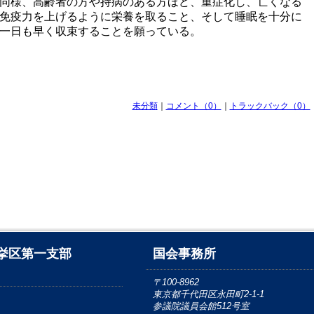
同様、高齢者の方や持病のある方ほど、重症化し、亡くなる
免疫力を上げるように栄養を取ること、そして睡眠を十分に
一日も早く収束することを願っている。
未分類
｜
コメント（0）
｜
トラックバック（0）
挙区第一支部
国会事務所
〒100-8962
東京都千代田区永田町2-1-1
参議院議員会館512号室