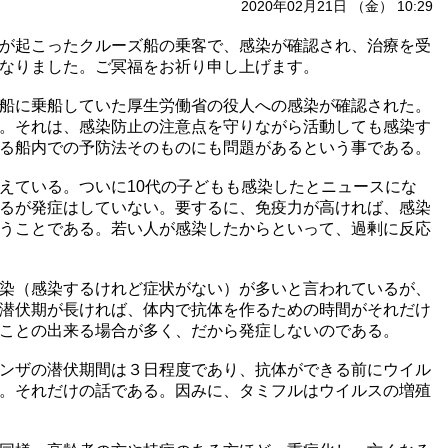
2020年02月21日 （金） 10:29
が起こったクルーズ船の乗客で、感染が確認され、治療を受
なりました。ご冥福をお祈り申し上げます。
船に乗船していた厚生労働省の役人への感染が確認された。
。それは、感染防止の注意点を守りながら活動しても感染す
る船内での予防法そのものにも問題があるという事である。
ている。ついに10代の子どもも感染したとニュースにな
るが発症はしていない。要するに、免疫力が高ければ、感染
うことである。若い人が感染したからといって、過剰に反応
染（感染するけれど症状がない）が多いと言われているが、
潜伏期が長ければ、体内で抗体を作るための時間がそれだけ
ことの出来る場合が多く、だから発症しないのである。
ンザの潜伏期間は３日程度であり、抗体ができる前にウイル
。それだけの話である。因みに、タミフルはウイルスの増殖