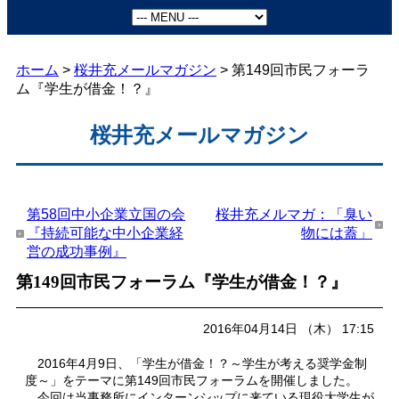
ホーム
>
桜井充メールマガジン
> 第149回市民フォーラ
ム『学生が借金！？』
桜井充メールマガジン
第58回中小企業立国の会
桜井充メルマガ：「臭い
『持続可能な中小企業経
物には蓋」
営の成功事例』
第149回市民フォーラム『学生が借金！？』
2016年04月14日 （木） 17:15
2016
年
4
月
9
日、「学生が借金！？～学生が考える奨学金制
度～」をテーマに第
149
回市民フォーラムを開催しました。
今回は当事務所にインターンシップに来ている現役大学生が