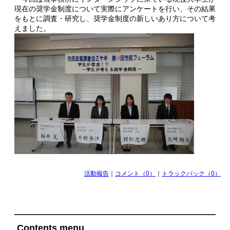
現在の奨学金制度について実際にアンケートを行い、その結果
をもとに調査・研究し、奨学金制度の新しいあり方について考
えました。
活動報告
｜
コメント（0）
｜
トラックバック（0）
Contents menu