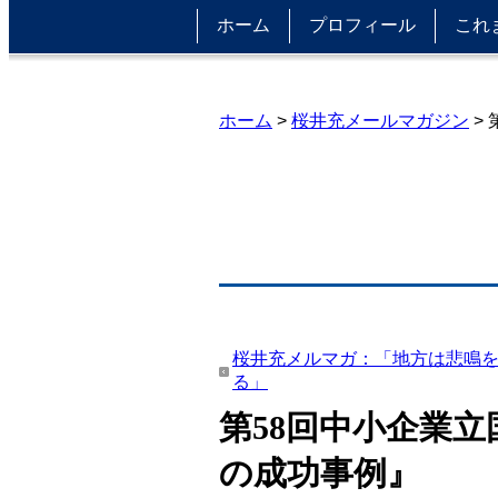
ホーム
プロフィール
これ
ホーム
>
桜井充メールマガジン
>
桜井充メルマガ：「地方は悲鳴
る」
第58回中小企業
の成功事例』