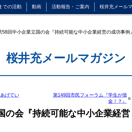
までの活動
動画
活動報告・ご案内
桜井充メール
 第58回中小企業立国の会『持続可能な中小企業経営の成功事例
桜井充メールマガジン
をあげてい
第149回市民フォーラム『学生が借
金！？』
立国の会『持続可能な中小企業経営